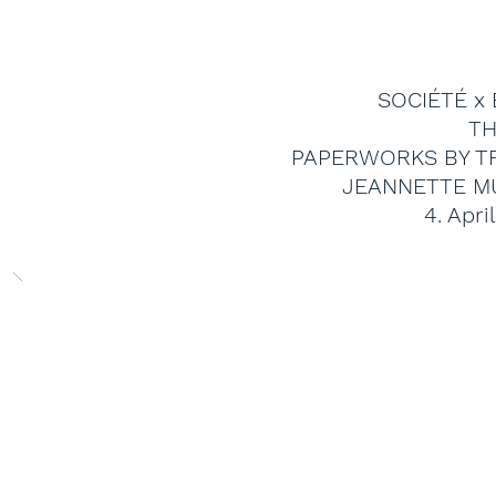
SOCIÉTÉ x
T
PAPERWORKS BY TR
JEANNETTE M
4. Apri