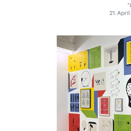
"
21. Apri