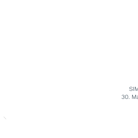
SI
30. Ma