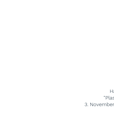
H
"Pla
3. November