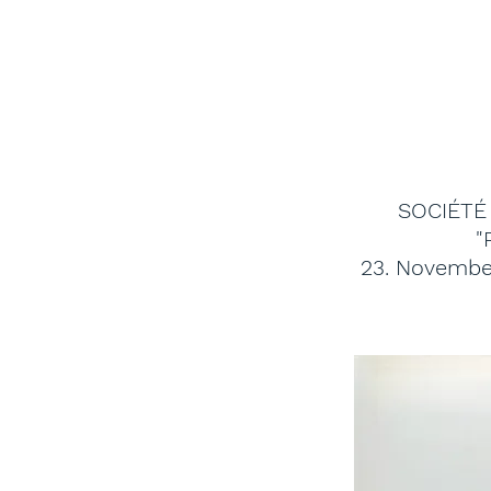
Maya Schweizer, S
SOCIÉTÉ
"
23. Novembe