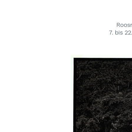
Roosm
7
. bis 2