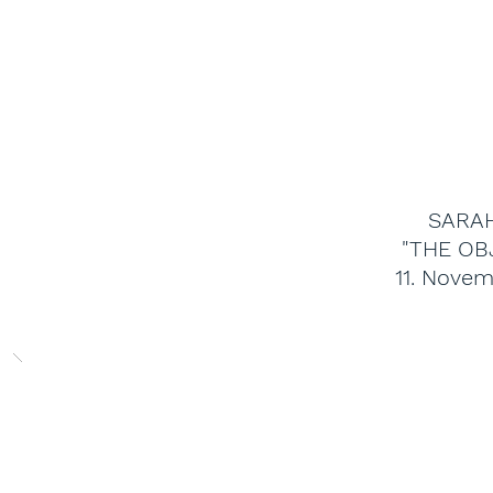
SARA
"THE OB
11. Novem