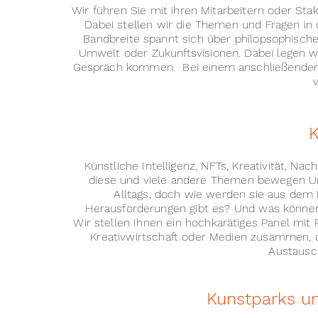
Wir führen Sie mit ihren Mitarbeitern oder St
Dabei stellen wir die Themen und Fragen in d
Bandbreite spannt sich über philopsophische 
Umwelt oder Zukunftsvisionen. Dabei legen wir
Gespräch kommen. Bei einem anschließenden G
K
Künstliche Intelligenz, NFTs, Kreativität, Na
diese und viele andere Themen bewegen Un
Alltags, doch wie werden sie aus dem 
Herausforderungen gibt es? Und was können
Wir stellen Ihnen ein hochkarätiges Panel mit 
Kreativwirtschaft oder Medien zusammen, d
Austausch
Kunstparks u